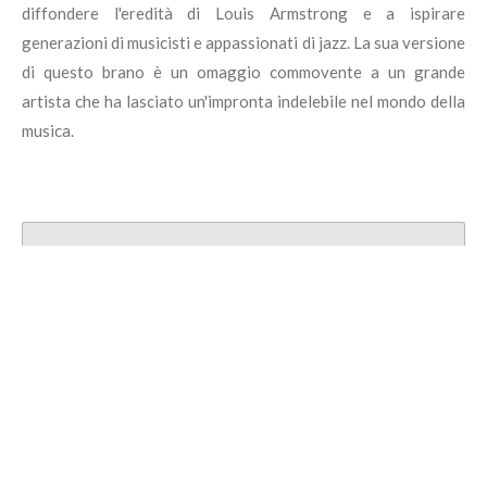
diffondere l'eredità di Louis Armstrong e a ispirare
generazioni di musicisti e appassionati di jazz. La sua versione
di questo brano è un omaggio commovente a un grande
artista che ha lasciato un'impronta indelebile nel mondo della
musica.
Crea il tuo sito web con
Webador
© 2024 quirinogabriele.com
Fornito da
Webador