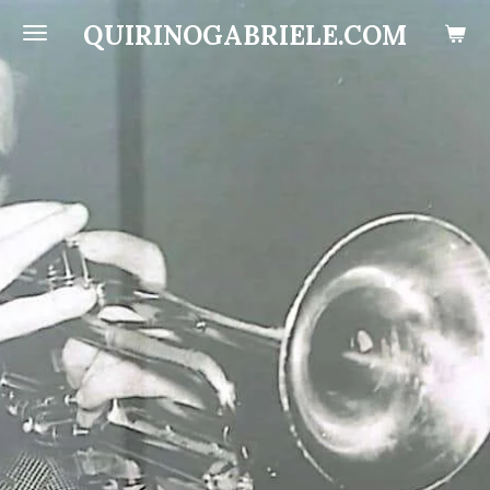
Vai
QUIRINOGABRIELE.COM
al
contenuto
principale